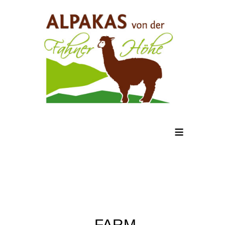
≡
FARM